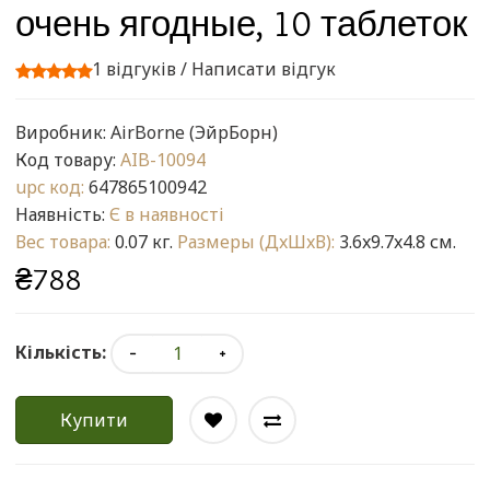
очень ягодные, 10 таблеток
1 відгуків
/
Написати відгук
Виробник:
AirBorne (ЭйрБорн)
Код товару:
AIB-10094
upc код:
647865100942
Наявність:
Є в наявності
Вес товара:
0.07 кг.
Размеры (ДxШxВ):
3.6x9.7x4.8 см.
₴788
Кількість:
Купити