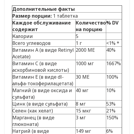
Дополнительные факты
Размер порции:
1 таблетка
Каждое обслуживание
Количество
% DV
содержит
на порцию
Калории
5
Всего углеводов
1 г
<1% *
Витамин А (в виде Retinyl
2000 МЕ
40%
Acetate)
Витамин C (в виде
1000 мг
1667%
аскорбиновой кислоты)
Витамин Е (в виде dl-
30 МЕ
100%
альфа-токоферилацетата)
Магний (в виде оксида и
40 мг
10%
сульфата)
Цинк (в виде сульфата)
8 мг
53%
Селен (как хелат)
15 мкг
21%
Марганец (в виде
3 мг
150%
глюконата)
Натрий (в виде
149 мг
6%