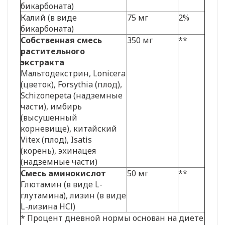
бикарбоната)
Калий (в виде
75 мг
2%
бикарбоната)
Собственная смесь
350 мг
**
растительного
экстракта
Мальтодекстрин, Lonicera
(цветок), Forsythia (плод),
Schizonepeta (надземные
части), имбирь
(высушенный
корневище), китайский
Vitex (плод), Isatis
(корень), эхинацея
(надземные части)
Смесь аминокислот
50 мг
**
Глютамин (в виде L-
глутамина), лизин (в виде
L-лизина HCl)
* Процент дневной нормы основан на диете