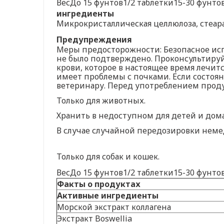
ВесДо 15 фунтов1/2 таблетки15-30 фунто
ингредиенты
Микрокристаллическая целлюлоза, стеара
Предупреждения
Меры предосторожности: Безопасное и
не было подтверждено. Проконсультируй
крови, которое в настоящее время лечит
имеет проблемы с почками. Если состоян
ветеринару. Перед употреблением проду
Только для животных.
Хранить в недоступном для детей и дом
В случае случайной передозировки нем
Только для собак и кошек.
ВесДо 15 фунтов1/2 таблетки15-30 фунто
Факты о продуктах
Активные ингредиенты
Морской экстракт коллагена
Экстракт Boswellia