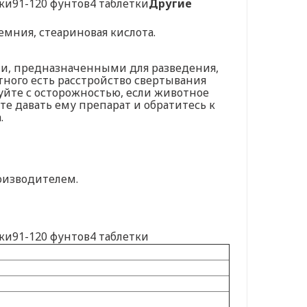
тки91-120 фунтов4 таблетки
Другие
емния, стеариновая кислота.
, предназначенными для разведения,
ного есть расстройство свертывания
уйте с осторожностью, если животное
те давать ему препарат и обратитесь к
.
оизводителем.
тки91-120 фунтов4 таблетки