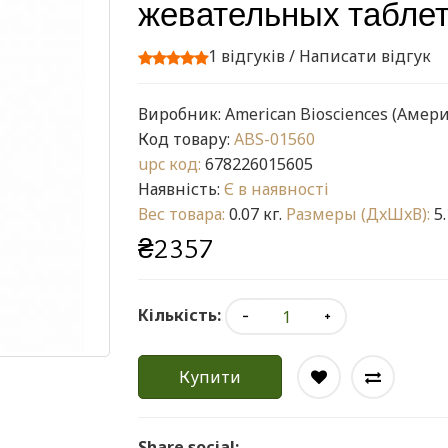
жевательных таблет
1 відгуків
/
Написати відгук
Виробник:
American Biosciences (Амер
Код товару:
ABS-01560
upc код:
678226015605
Наявність:
Є в наявності
Вес товара:
0.07 кг.
Размеры (ДxШxВ):
5.
₴2357
Кількість:
Купити
Share social: