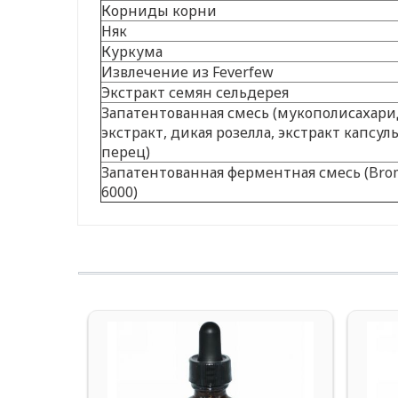
Корниды корни
Няк
Куркума
Извлечение из Feverfew
Экстракт семян сельдерея
Запатентованная смесь (мукополисахар
экстракт, дикая розелла, экстракт капсу
перец)
Запатентованная ферментная смесь (Brom
6000)