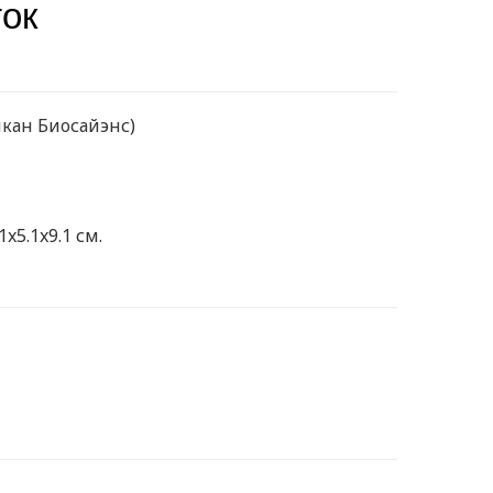
ок
икан Биосайэнс)
1x5.1x9.1 см.