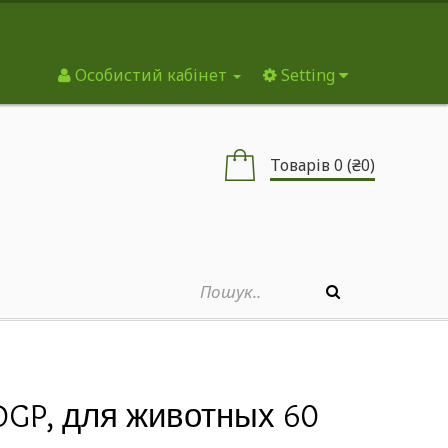
Особистий кабінет
Setting
Товарів 0 (₴0)
, DGP, для животных 60