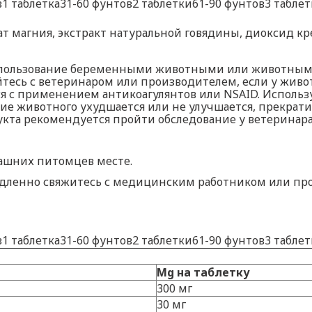
в1 таблетка31-60 фунтов2 таблетки61-90 фунтов3 табле
т магния, экстракт натуральной говядины, диоксид кр
спользование беременными животными или животными
тесь с ветеринаром или производителем, если у живот
ся с применением антикоагулянтов или NSAID. Использ
ие животного ухудшается или не улучшается, прекрати
кта рекомендуется пройти обследование у ветеринара
ашних питомцев месте.
едленно свяжитесь с медицинским работником или пр
в1 таблетка31-60 фунтов2 таблетки61-90 фунтов3 табле
Mg на таблетку
300 мг
30 мг