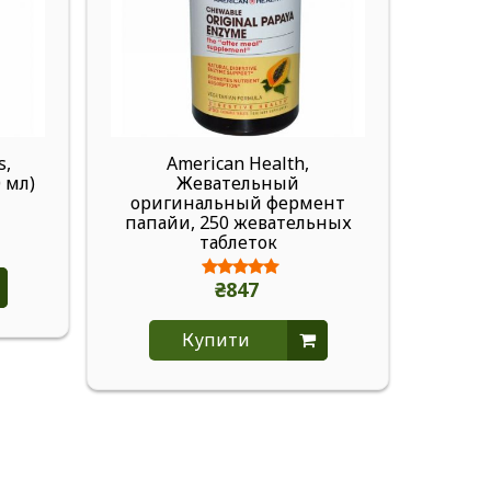
s,
American Health,
Ameri
 мл)
Жевательный
иммун
оригинальный фермент
папайи, 250 жевательных
вег
таблеток
₴847
Купити