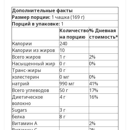
Дополнительные факты
Размер порции:
1 чашка (169 г)
Порций в упаковке:
1
Количество
% Дневная
на порцию
стоимость*
Калории
240
Калории из жиров
10
Всего жиров
1 г
2%
Насыщенный жир
0 г
0%
Транс-жиры
0 г
холестерин
0 мг
0%
натрий
990 мг
41%
Всего углеводов
50 г
17%
Диетическое
4 г
16%
волокно
Sugars
3 г
белка
8 г
Витамин А
2%
Витамин С
2%