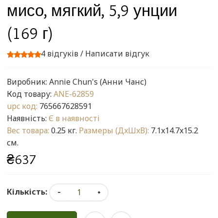
мисо, мягкий, 5,9 унции
(169 г)
4 відгуків
/
Написати відгук
Виробник:
Annie Chun's (Анни Чанс)
Код товару:
ANE-62859
upc код:
765667628591
Наявність:
Є в наявності
Вес товара:
0.25 кг.
Размеры (ДxШxВ):
7.1x14.7x15.2
см.
₴637
Кількість: