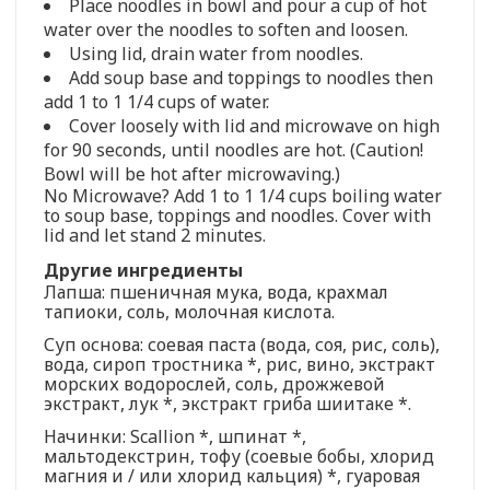
Place noodles in bowl and pour a cup of hot
water over the noodles to soften and loosen.
Using lid, drain water from noodles.
Add soup base and toppings to noodles then
add 1 to 1 1/4 cups of water.
Cover loosely with lid and microwave on high
for 90 seconds, until noodles are hot. (Caution!
Bowl will be hot after microwaving.)
No Microwave? Add 1 to 1 1/4 cups boiling water
to soup base, toppings and noodles. Cover with
lid and let stand 2 minutes.
Другие ингредиенты
Лапша: пшеничная мука, вода, крахмал
тапиоки, соль, молочная кислота.
Суп основа: соевая паста (вода, соя, рис, соль),
вода, сироп тростника *, рис, вино, экстракт
морских водорослей, соль, дрожжевой
экстракт, лук *, экстракт гриба шиитаке *.
Начинки: Scallion *, шпинат *,
мальтодекстрин, тофу (соевые бобы, хлорид
магния и / или хлорид кальция) *, гуаровая