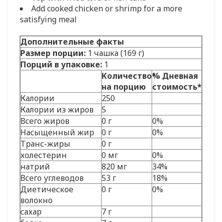
Add cooked chicken or shrimp for a more
satisfying meal
Дополнительные факты
Размер порции:
1 чашка (169 г)
Порций в упаковке:
1
Количество
% Дневная
на порцию
стоимость*
Калории
250
Калории из жиров
5
Всего жиров
0 г
0%
Насыщенный жир
0 г
0%
Транс-жиры
0 г
холестерин
0 мг
0%
натрий
820 мг
34%
Всего углеводов
53 г
18%
Диетическое
0 г
0%
волокно
сахар
7 г