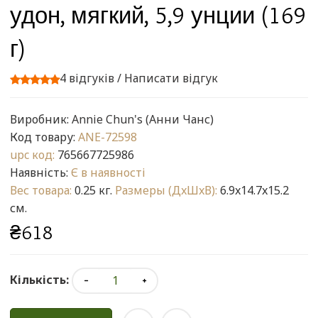
удон, мягкий, 5,9 унции (169
г)
4 відгуків
/
Написати відгук
Виробник:
Annie Chun's (Анни Чанс)
Код товару:
ANE-72598
upc код:
765667725986
Наявність:
Є в наявності
Вес товара:
0.25 кг.
Размеры (ДxШxВ):
6.9x14.7x15.2
см.
₴618
Кількість: