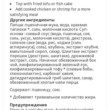
Top with fried tofu or fish cake
Add cooked chicken or shrimp for a more
satisfying meal
Другие ингредиенты
Лапша: пшеничная мука, вода, крахмал
тапиоки *, соль, молочная кислота. Суп-
основа : соевый соус (вода, пшеница, соя,
соль, уксус, молочная кислота), декстроза,
соленое саке (вода, рис, коджи [соль
аспиринуса], соль), клубень, экстракт клубня,
мальтозный сироп, сахар, Шиитаке экстракт
порошок (декстрин, шиитаке), дрожжевой
экстракт, соль. Начинки: обезвоженный бок
чой, лиофилизированный зеленый лук,
лиофилизированный тофу * (соевые бобы,
глюконолактон), карбонат калия,
дегидратированный гриб шиитаке, сахар,
обезвоженный хлопья чили перца.
Содержит: пшеницу, сою.
* Добавляет тривиальное количество жира.
Предупреждения
Store in a cool dry place. Avoid direct sunlight.