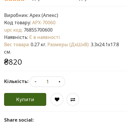
Виробник:
Apex (Апекс)
Код товару:
APX-70060
upc код:
76855700600
Наявність:
Є в наявності
Вес товара:
0.27 кг.
Размеры (ДxШxВ):
3.3x24.1x17.8
см.
₴820
Кількість:
Купити
Share social: