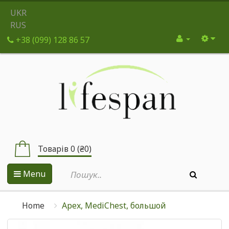
UKR
RUS
+38 (099) 128 86 57
Товарів 0 (₴0)
Menu
Home
Apex, MediChest, большой