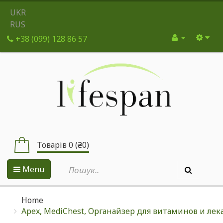
UKR
RUS
+38 (099) 128 86 57
Товарів 0 (₴0)
Menu
Home
Apex, MediChest, Органайзер для витаминов и лек