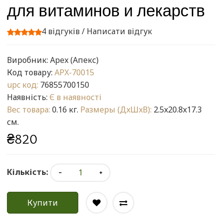
для витаминов и лекарств
4 відгуків
/
Написати відгук
Виробник:
Apex (Апекс)
Код товару:
APX-70015
upc код:
76855700150
Наявність:
Є в наявності
Вес товара:
0.16 кг.
Размеры (ДxШxВ):
2.5x20.8x17.3
см.
₴820
Кількість:
Купити