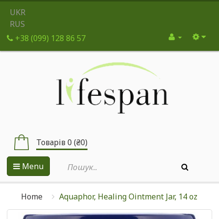
UKR
RUS
+38 (099) 128 86 57
Товарів 0 (₴0)
Menu
Home
Aquaphor, Healing Ointment Jar, 14 oz