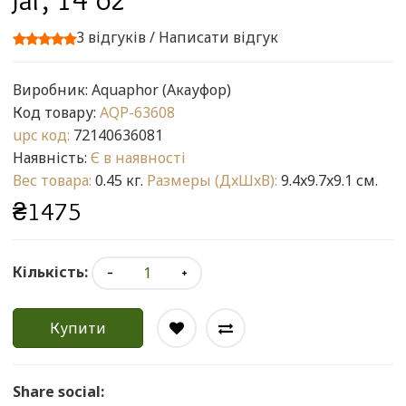
3 відгуків
/
Написати відгук
Виробник:
Aquaphor (Акауфор)
Код товару:
AQP-63608
upc код:
72140636081
Наявність:
Є в наявності
Вес товара:
0.45 кг.
Размеры (ДxШxВ):
9.4x9.7x9.1 см.
₴1475
Кількість:
Купити
Share social: