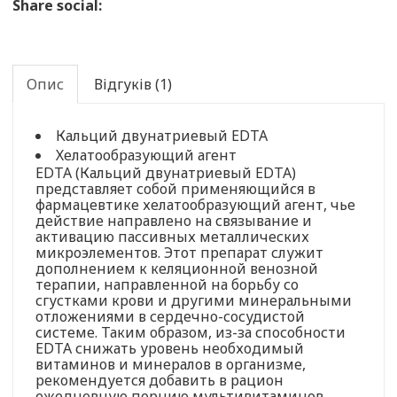
Share social:
Опис
Відгуків (1)
Кальций двунатриевый EDTA
Хелатообразующий агент
EDTA (Кальций двунатриевый EDTA)
представляет собой применяющийся в
фармацевтике хелатообразующий агент, чье
действие направлено на связывание и
активацию пассивных металлических
микроэлементов. Этот препарат служит
дополнением к келяционной венозной
терапии, направленной на борьбу со
сгустками крови и другими минеральными
отложениями в сердечно-сосудистой
системе. Таким образом, из-за способности
EDTA снижать уровень необходимый
витаминов и минералов в организме,
рекомендуется добавить в рацион
ежедневную порцию мультивитаминов.