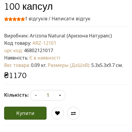
100 капсул
1 відгуків
/
Написати відгук
Виробник:
Arizona Natural (Аризона Натуралс)
Код товару:
ARZ-12101
upc код:
46802121017
Наявність:
Є в наявності
Вес товара:
0.09 кг.
Размеры (ДxШxВ):
5.3x5.3x9.7 см.
₴1170
Кількість:
Купити