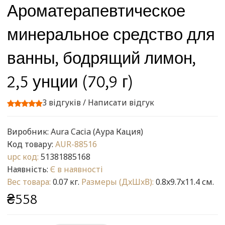
Ароматерапевтическое
минеральное средство для
ванны, бодрящий лимон,
2,5 унции (70,9 г)
3 відгуків
/
Написати відгук
Виробник:
Aura Cacia (Аура Кация)
Код товару:
AUR-88516
upc код:
51381885168
Наявність:
Є в наявності
Вес товара:
0.07 кг.
Размеры (ДxШxВ):
0.8x9.7x11.4 см.
₴558