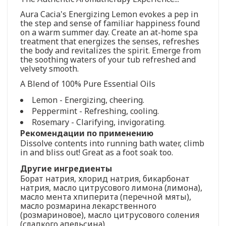
Aura Cacia's Energizing Lemon evokes a pep in
the step and sense of familiar happiness found
on a warm summer day. Create an at-home spa
treatment that energizes the senses, refreshes
the body and revitalizes the spirit. Emerge from
the soothing waters of your tub refreshed and
velvety smooth.
A Blend of 100% Pure Essential Oils
Lemon - Energizing, cheering.
Peppermint - Refreshing, cooling.
Rosemary - Clarifying, invigorating.
Рекомендации по применению
Dissolve contents into running bath water, climb
in and bliss out! Great as a foot soak too.
Другие ингредиенты
Борат натрия, хлорид натрия, бикарбонат
натрия, масло цитрусового лимона (лимона),
масло мента хпиперита (перечной мяты),
масло розмарина лекарственного
(розмариновое), масло цитрусового соления
(сладкого апельсина).