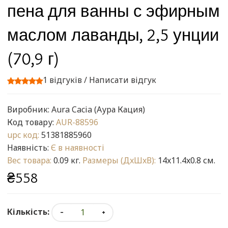
пена для ванны с эфирным
маслом лаванды, 2,5 унции
(70,9 г)
1 відгуків
/
Написати відгук
Виробник:
Aura Cacia (Аура Кация)
Код товару:
AUR-88596
upc код:
51381885960
Наявність:
Є в наявності
Вес товара:
0.09 кг.
Размеры (ДxШxВ):
14x11.4x0.8 см.
₴558
Кількість: