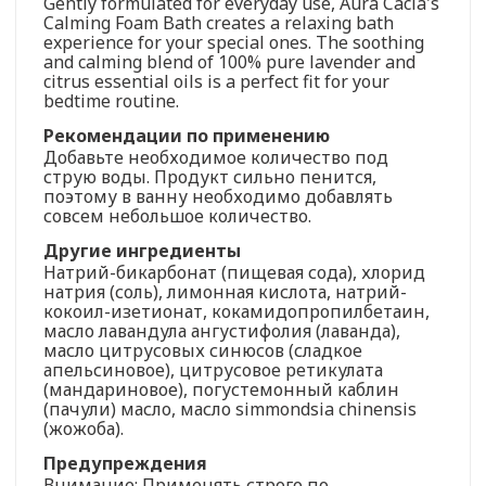
Gently formulated for everyday use, Aura Cacia's
Calming Foam Bath creates a relaxing bath
experience for your special ones. The soothing
and calming blend of 100% pure lavender and
citrus essential oils is a perfect fit for your
bedtime routine.
Рекомендации по применению
Добавьте необходимое количество под
струю воды. Продукт сильно пенится,
поэтому в ванну необходимо добавлять
совсем небольшое количество.
Другие ингредиенты
Натрий-бикарбонат (пищевая сода), хлорид
натрия (соль), лимонная кислота, натрий-
кокоил-изетионат, кокамидопропилбетаин,
масло лавандула ангустифолия (лаванда),
масло цитрусовых синюсов (сладкое
апельсиновое), цитрусовое ретикулата
(мандариновое), погустемонный каблин
(пачули) масло, масло simmondsia chinensis
(жожоба).
Предупреждения
Внимание: Применять строго по