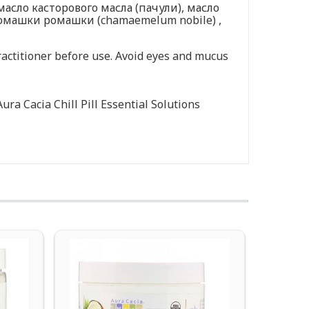
масло касторового масла (пачули), масло
ромашки ромашки (chamaemelum nobile) ,
practitioner before use. Avoid eyes and mucus
ra Cacia Chill Pill Essential Solutions