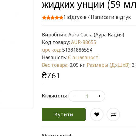
жидких унции (59 мл
1 відгуків
/
Написати відгук
Виробник:
Aura Cacia (Аура Кация)
Код товару:
AUR-88655
upc код:
51381886554
Наявність:
Є в наявності
Вес товара:
0.09 кг.
Размеры (ДxШxВ):
3.
₴761
Кількість:
Купити
Share social: