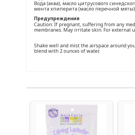
Вода (аква), масло цитрусового синедског
мента хпиперита (масло перечной мяты),
Предупреждения
Caution: If pregnant, suffering from any med
membranes. May irritate skin. For external us
Shake well and mist the airspace around you 
blend with 2 ounces of water.