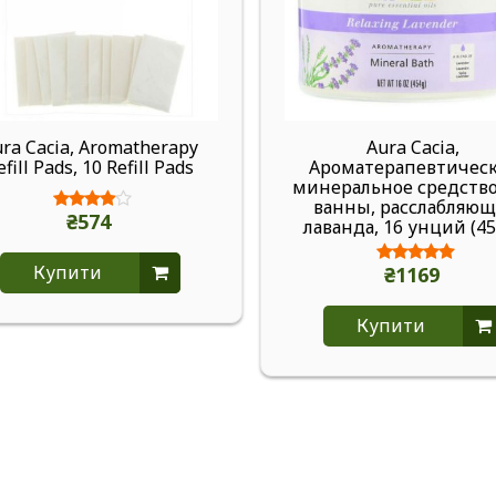
ra Cacia, Aromatherapy
Aura Cacia,
efill Pads, 10 Refill Pads
Ароматерапевтичес
минеральное средство
ванны, расслабляющ
₴574
лаванда, 16 унций (45
Купити
₴1169
Купити