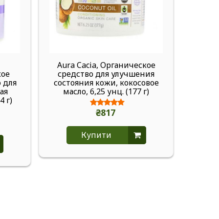
Aura Cacia, Органическое
Aur
кое
средство для улучшения
пенна
 для
состояния кожи, кокосовое
ая
масло, 6,25 унц. (177 г)
4 г)
₴817
Купити