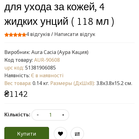
для ухода за кожей, 4
жидких унций ( 118 мл )
4 відгуків
/
Написати відгук
Виробник:
Aura Cacia (Аура Кация)
Код товару:
AUR-90608
upc код:
51381906085
Наявність:
Є в наявності
Вес товара:
0.14 кг.
Размеры (ДxШxВ):
3.8x3.8x15.2 см.
₴1142
Кількість:
Купити