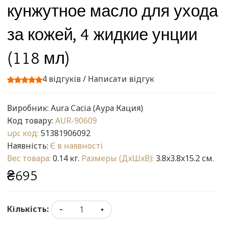
кунжутное масло для ухода
за кожей, 4 жидкие унции
(118 мл)
4 відгуків
/
Написати відгук
Виробник:
Aura Cacia (Аура Кация)
Код товару:
AUR-90609
upc код:
51381906092
Наявність:
Є в наявності
Вес товара:
0.14 кг.
Размеры (ДxШxВ):
3.8x3.8x15.2 см.
₴695
Кількість: