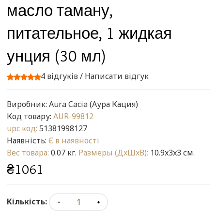
масло таману,
питательное, 1 жидкая
унция (30 мл)
4 відгуків
/
Написати відгук
Виробник:
Aura Cacia (Аура Кация)
Код товару:
AUR-99812
upc код:
51381998127
Наявність:
Є в наявності
Вес товара:
0.07 кг.
Размеры (ДxШxВ):
10.9x3x3 см.
₴1061
Кількість: