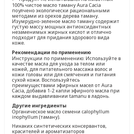
100% чистое масло таману Aura Cacia
поулчено экологически рациональными
методами из орехов дерева таману.
Изумрудно-зеленое масло таману содержит
густую массу мощных антиоксидантных
незаменимых жирных кислот и отлично
подходит для придания здорового вида
коже.
Рекомендации по применению
Инструкции по применению: Используйте в
качестве масла для ухода за телом или
кожей, для питательного массажа волос и
кожи головы или для смягчения и питания
сухой кожи. Воспользуйтесь
преимуществами эфирных масел от Aura
Cacia, добавив 1-2 капли эфирного масла при
каждом выдавливании tamanu в ладонь.
Другие ингредиенты
Органическое масло семени calophyllum
inophyllum (таману).
Никаких синтетических консервантов,
красителей и ароматизаторов