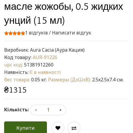
масле жожобы, 0.5 жидких
унций (15 мл)
1 відгуків
/
Написати відгук
Виробник:
Aura Cacia (Аура Кация)
Код товару:
AUR-91226
upc код:
51381912260
Наявність:
Є в наявності
Вес товара:
0.05 кг.
Размеры (ДxШxВ):
2.5x2.5x7.4 см.
₴1315
Кількість:
Купити