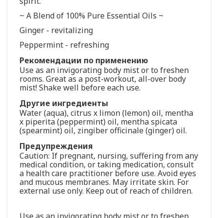
spirit.
~ A Blend of 100% Pure Essential Oils ~
Ginger - revitalizing
Peppermint - refreshing
Рекомендации по применению
Use as an invigorating body mist or to freshen
rooms. Great as a post-workout, all-over body
mist! Shake well before each use.
Другие ингредиенты
Water (aqua), citrus x limon (lemon) oil, mentha
x piperita (peppermint) oil, mentha spicata
(spearmint) oil, zingiber officinale (ginger) oil.
Предупреждения
Caution: If pregnant, nursing, suffering from any
medical condition, or taking medication, consult
a health care practitioner before use. Avoid eyes
and mucous membranes. May irritate skin. For
external use only. Keep out of reach of children.
Use as an invigorating body mist or to freshen