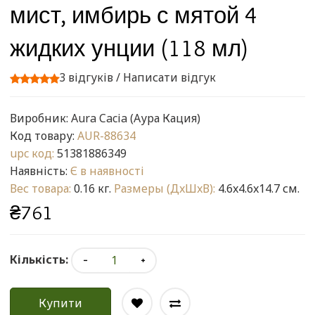
мист, имбирь с мятой 4
жидких унции (118 мл)
3 відгуків
/
Написати відгук
Виробник:
Aura Cacia (Аура Кация)
Код товару:
AUR-88634
upc код:
51381886349
Наявність:
Є в наявності
Вес товара:
0.16 кг.
Размеры (ДxШxВ):
4.6x4.6x14.7 см.
₴761
Кількість:
Купити