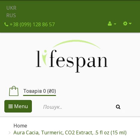
UKR
RUS
+38 (099) 128 86 57
Товарів 0 (₴0)
Menu
Home
Aura Cacia, Turmeric, CO2 Extract, .5 fl oz (15 ml)