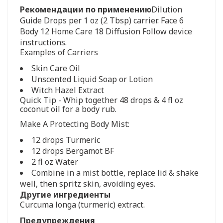
Рекомендации по применению
Dilution
Guide Drops per 1 oz (2 Tbsp) carrier. Face 6
Body 12 Home Care 18 Diffusion Follow device
instructions.
Examples of Carriers
Skin Care Oil
Unscented Liquid Soap or Lotion
Witch Hazel Extract
Quick Tip - Whip together 48 drops & 4 fl oz
coconut oil for a body rub.
Make A Protecting Body Mist:
12 drops Turmeric
12 drops Bergamot BF
2 fl oz Water
Combine in a mist bottle, replace lid & shake
well, then spritz skin, avoiding eyes.
Другие ингредиенты
Curcuma longa (turmeric) extract.
Предупреждения