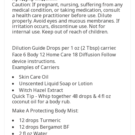
Caution: If pregnant, nursing, suffering from any
medical condition, or taking medication, consult
a health care practitioner before use. Dilute
properly. Avoid eyes and mucous membranes. If
irritation occurs, discontinue use. Not for
internal use. Keep out of reach of children.
Dilution Guide Drops per 1 oz (2 Tbsp) carrier.
Face 6 Body 12 Home Care 18 Diffusion Follow
device instructions.
Examples of Carriers
Skin Care Oil
Unscented Liquid Soap or Lotion
Witch Hazel Extract
Quick Tip - Whip together 48 drops & 4 fl oz
coconut oil for a body rub.
Make A Protecting Body Mist:
12 drops Turmeric
12 drops Bergamot BF
2 fl oz Water